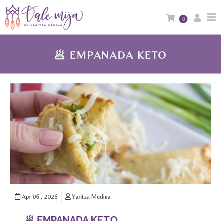
0
🥟 EMPANADA KETO
Apr 06 , 2026
Yaritza Medina
🥟 EMPANADA KETO